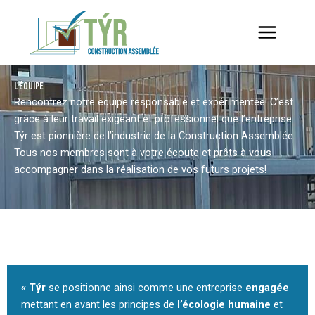
Aller
au
contenu
L'ÉQUIPE
Rencontrez notre équipe responsable et expérimentée! C’est
grâce à leur travail exigeant et professionnel que l’entreprise
Týr est pionnière de l’industrie de la Construction Assemblée.
Tous nos membres sont à votre écoute et prêts à vous
accompagner dans la réalisation de vos futurs projets!
« T
ý
r
se positionne ainsi comme une entreprise
engagée
mettant en avant les principes de
l’écologie humaine
et