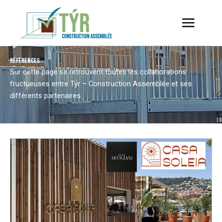
Aller
au
contenu
RÉFÉRENCES
Sur cette page se retrouvent toutes les collaborations
fructueuses entre Týr – Construction Assemblée et ses
différents partenaires.