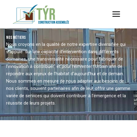
Aller
au
contenu
NOS MÉTIERS
Nous croyons en la qualité de notre expertise diversifiée qui
s’appuie sur une capacité d’intervention dans différents
domaines, une transversalité nécessaire pour fabriquer de
l’innovation à contribuer et pour réinventer l’Urbain afin de
répondre aux enjeux de l’habitat d’aujourd’hui et de demain.
Nous sommes en mesure de nous adapter aux besoins de
nos clients, souvent partenaires afin de leur offrir une gamme
variée de services qui doivent contribuer à l’émergence et la
réussite de leurs projets.